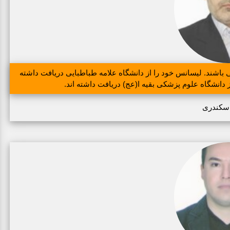
ند. لیسانس خود را از دانشگاه علامه طباطبایی دریافت داشته
دانشگاه علوم پزشکی بقیه ا(عج) دریافت داشته اند.
سکندری