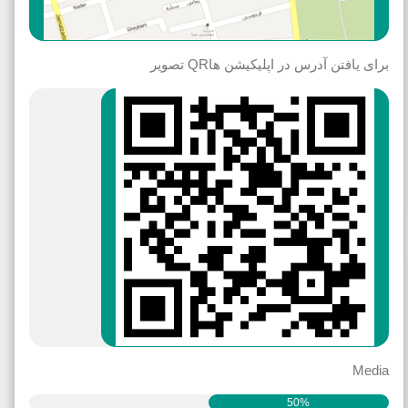
برای یافتن آدرس در اپلیکیشن هاQR تصویر
Media
50%