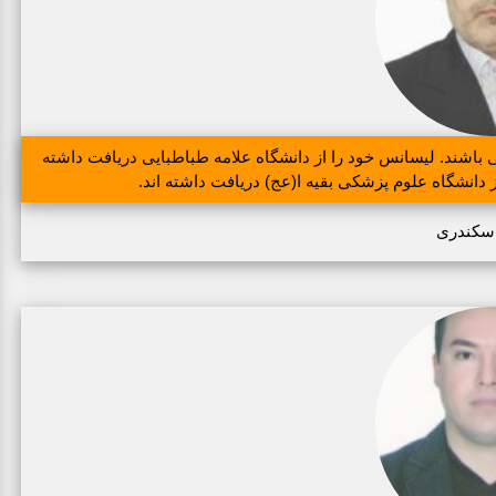
ند. لیسانس خود را از دانشگاه علامه طباطبایی دریافت داشته
دانشگاه علوم پزشکی بقیه ا(عج) دریافت داشته اند.
سکندری