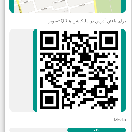
برای یافتن آدرس در اپلیکیشن هاQR تصویر
Media
50%