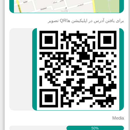
برای یافتن آدرس در اپلیکیشن هاQR تصویر
Media
50%