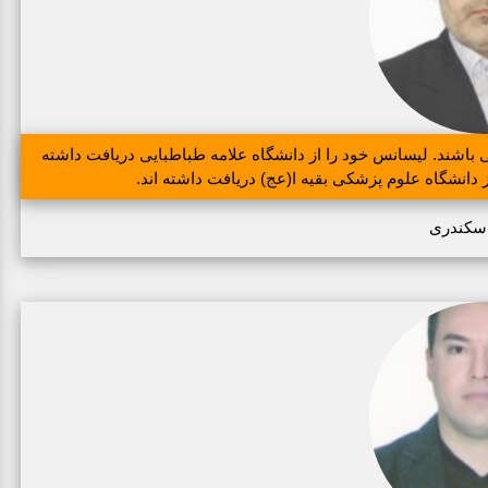
ند. لیسانس خود را از دانشگاه علامه طباطبایی دریافت داشته
دانشگاه علوم پزشکی بقیه ا(عج) دریافت داشته اند.
سکندری